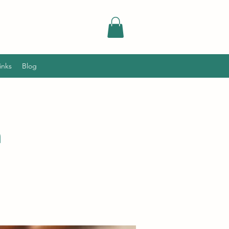
inks
Blog
n