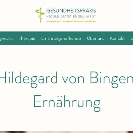
gnostik
Therapie
Ernährungsheilkunde
Über uns
Kontakt
L
Hildegard von Binge
Ernährung