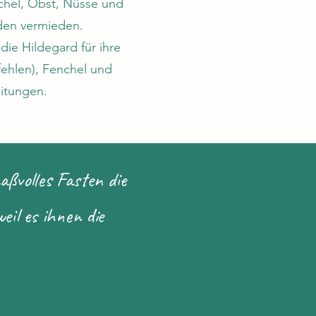
chel, Obst, Nüsse und
rden vermieden.
ie Hildegard für ihre
fehlen), Fenchel und
itungen.
ßvolles Fasten die
eil es ihnen die