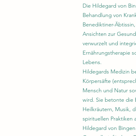
Die Hildegard von Bin
Behandlung von Krankh
Benediktiner-Äbtissin
Ansichten zur Gesundh
verwurzelt und integr
Ernährungstherapie s
Lebens.
Hildegards Medizin be
Körpersäfte (entspre
Mensch und Natur sowi
wird. Sie betonte di
Heilkräutern, Musik, d
spirituellen Praktike
Hildegard von Bingen 