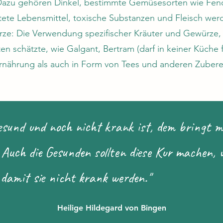
Dazu gehören Dinkel, bestimmte Gemüsesorten wie Fen
tete Lebensmittel, toxische Substanzen und Fleisch we
ze: Die Verwendung spezifischer Kräuter und Gewürze, d
en schätzte, wie Galgant, Bertram (darf in keiner Küche 
Ernährung als auch in Form von Tees und anderen Zubere
sund und noch nicht krank ist, dem bringt ma
Auch die Gesunden sollten diese Kur machen, w
 damit sie nicht krank werden."
Heilige Hildegard von Bingen