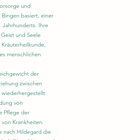
vorsorge und
 Bingen basiert, einer
. Jahrhunderts. Ihre
 Geist und Seele
, Kräuterheilkunde,
des menschlichen
eichgewicht der
ziehung zwischen
 wiederhergestellt
ndung von
e Pflege der
g von Krankheiten.
ie nach Hildegard die