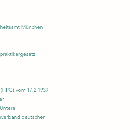
ndheitsamt München
praktikergesetz,
z (HPG) vom 17.2.1939
er
 Untere
chverband deutscher