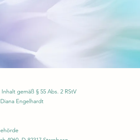
n Inhalt gemäß § 55 Abs. 2 RStV
e Diana Engelhardt
behörde
ch 4060, D-82317 Starnberg