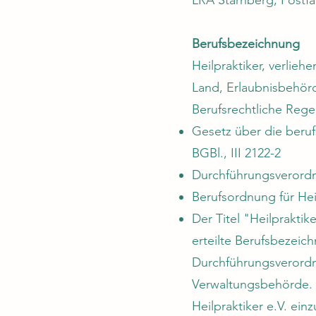
Berufsbezeichnung
Heilpraktiker, verli
Land, Erlaubnisbehör
Berufsrechtliche Reg
Gesetz über die beru
BGBl., III 2122-2
Durchführungsverordnu
Berufsordnung für Hei
Der Titel "Heilprakti
erteilte Berufsbezeic
Durchführungsverordn
Verwaltungsbehörde. 
Heilpraktiker e.V. ein